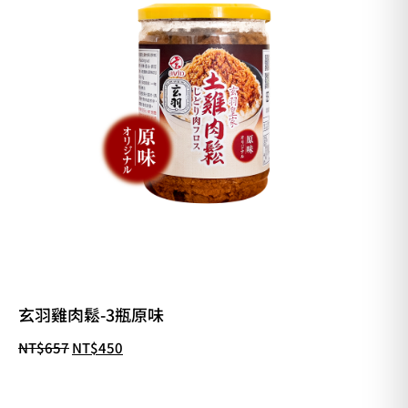
玄羽雞肉鬆-3瓶原味
NT$
657
NT$
450