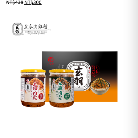
NT$
438
NT$
300