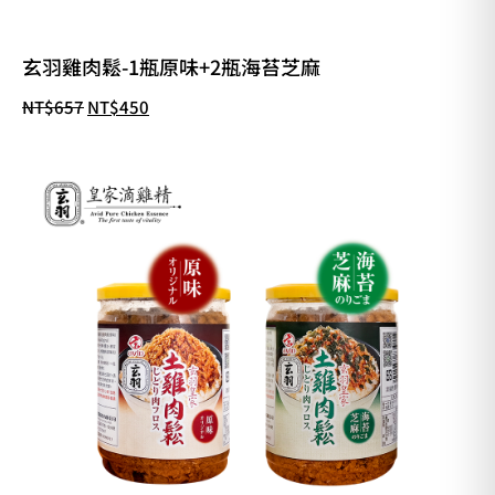
玄羽雞肉鬆-1瓶原味+2瓶海苔芝麻
NT$
657
NT$
450