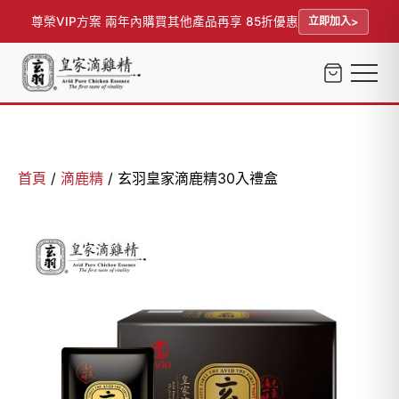
尊榮VIP方案 兩年內購買其他產品再享 85折優惠
立即加入
首頁
/
滴鹿精
/ 玄羽皇家滴鹿精30入禮盒