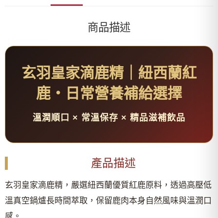
商品描述
玄羽皇家滴鹿精｜紐西蘭紅
鹿・日常營養補給選擇
溫潤順口 × 常溫保存 × 精品滋補飲品
產品描述
玄羽皇家滴鹿精，嚴選紐西蘭優質紅鹿原料，透過高壓低
溫真空鍋爐長時間萃取，保留鹿肉本身自然風味與溫潤口
感。