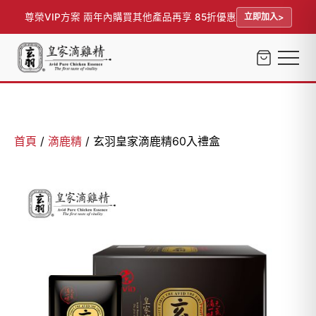
尊榮VIP方案 兩年內購買其他產品再享 85折優惠
立即加入
首頁
/
滴鹿精
/ 玄羽皇家滴鹿精60入禮盒