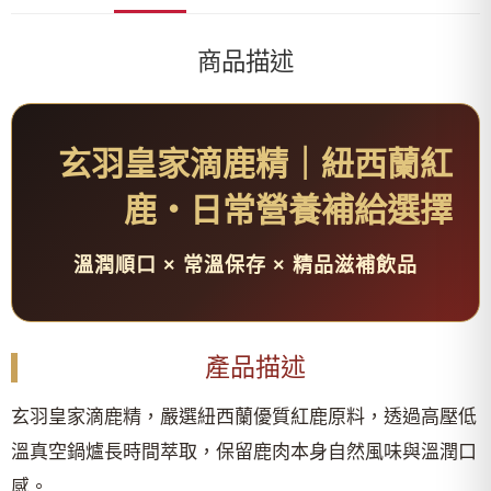
商品描述
玄羽皇家滴鹿精｜紐西蘭紅
鹿・日常營養補給選擇
溫潤順口 × 常溫保存 × 精品滋補飲品
產品描述
玄羽皇家滴鹿精，嚴選紐西蘭優質紅鹿原料，透過高壓低
溫真空鍋爐長時間萃取，保留鹿肉本身自然風味與溫潤口
感。