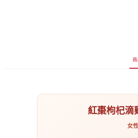
商
紅棗枸杞滴
女性