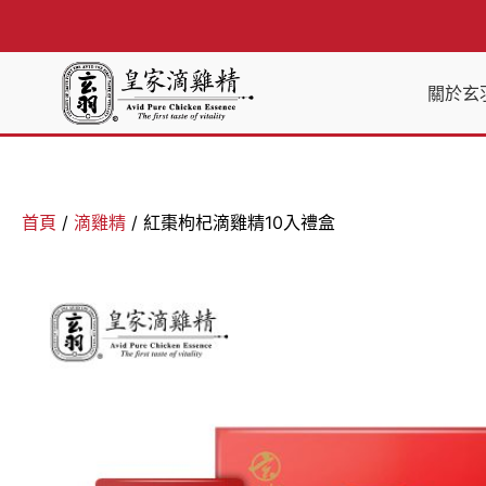
關於玄
首頁
/
滴雞精
/ 紅棗枸杞滴雞精10入禮盒