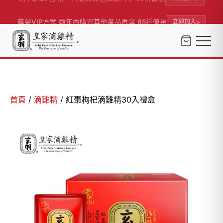
尊榮VIP方案 兩年內購買其他產品再享 85折優惠
立即加入
首頁
/
滴雞精
/ 紅棗枸杞滴雞精30入禮盒