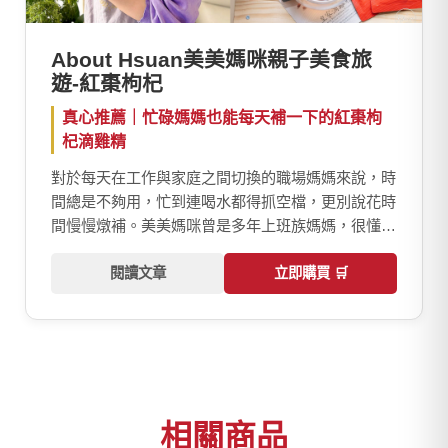
About Hsuan美美媽咪親子美食旅
遊-紅棗枸杞
真心推薦｜忙碌媽媽也能每天補一下的紅棗枸
杞滴雞精
對於每天在工作與家庭之間切換的職場媽媽來說，時
間總是不夠用，忙到連喝水都得抓空檔，更別說花時
間慢慢燉補。美美媽咪曾是多年上班族媽媽，很懂職
業婦女想照顧自己卻分身乏術的難處。以前總覺得補
養很麻煩，加上有些滴雞精氣味較重難以持續，但玄
閱讀文章
立即購買
羽皇家滴雞精【紅棗枸杞】溫潤順口，讓日常補充變
得更輕鬆。 繼上次分享玄羽原味滴雞精後，這次美
美媽咪第二次推薦玄羽皇家滴雞精，帶來紅棗枸杞口
味實際體驗，讓更多消費者透過官網部落客推薦專
區，了解真實心得與產品特色。
相關商品