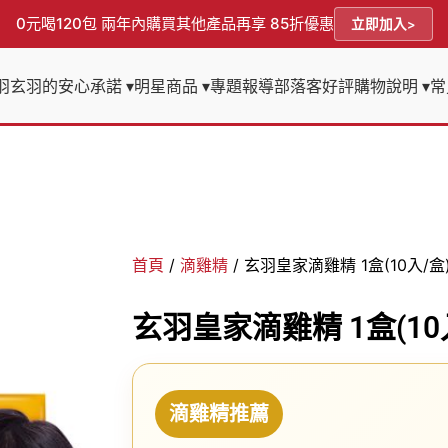
0元喝120包 兩年內購買其他產品再享 85折優惠
立即加入
羽
玄羽的安心承諾 ▾
明星商品 ▾
專題報導
部落客好評
購物說明 ▾
常
首頁
/
滴雞精
/ 玄羽皇家滴雞精 1盒(10入/盒
玄羽皇家滴雞精 1盒(10
滴雞精推薦