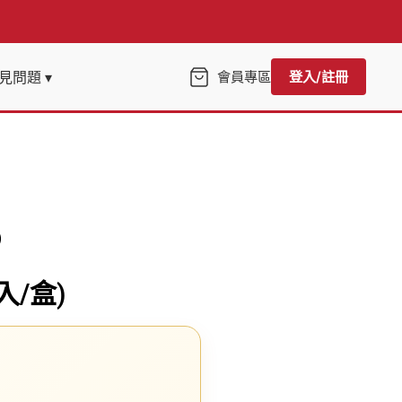
見問題 ▾
會員專區
登入/註冊
)
入/盒)